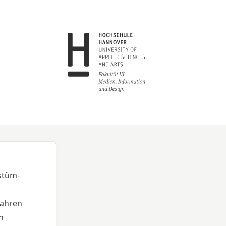
stüm- 
fahren
n 